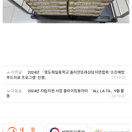
이전글
2024년 「영도제일중학교 솔리언또래상담자연합회 '소진예방
24.10.07
푸드치료 프로그램' 진행」
다음글
2024년 자립지원 사업 클라이밍동아리 「ALL LA TA」9월 활
동
24.10.07