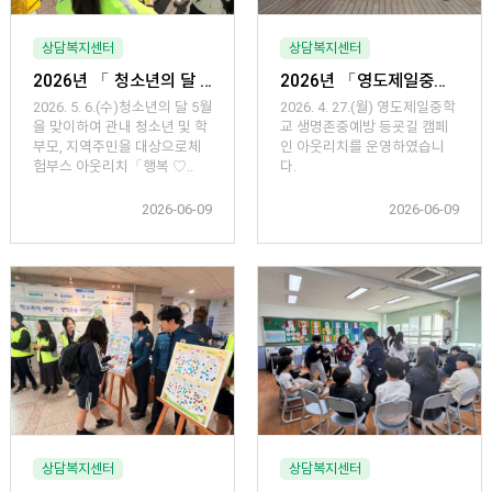
상담복지센터
상담복지센터
2026년 「 청소년의 달 맞이 체험부스 아웃리치」운영
2026년 「영도제일중학교 생명존중·마음돌봄 등굣길 캠페인 아웃리치」 운영
2026. 5. 6.(수)청소년의 달 5월
2026. 4. 27.(월) 영도제일중학
을 맞이하여 관내 청소년 및 학
교 생명존중예방 등굣길 캠페
부모, 지역주민을 대상으로체
인 아웃리치를 운영하였습니
험부스 아웃리치「행복 ♡..
다.
2026-06-09
2026-06-09
상담복지센터
상담복지센터