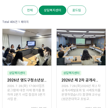
전체
상담복지센터
꿈드림
Total 406건
1 페이지
상담복지센터
상담복지센터
2026년 영도구청소년상담복지센터 2분기 평가회 실시
2026년 제 2차 공개사례발표 및 사례토의
2026. 7. 28.(화) 17:00사업프
2026. 7.28.(화)2026년 제 2 차
로그램에 대한 자체 평가를 통
공개사례발표회 및 사례토의를
하여 2분기 사업 점검과 3분기
운영하였습니다.함경애 교수님
사업 운..
(성균관대학교 초빙교..