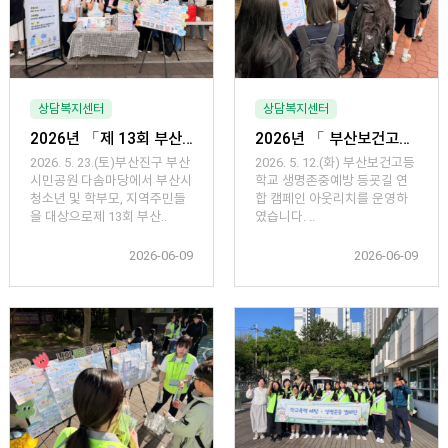
상담복지센터
상담복지센터
2026년 「제 13회 부산 청소년 열린 축제 체험부스 아웃리치」
2026년 「 부산보건고등학교 생명존중·마음돌봄 연합 등굣길 캠페인 아웃리치」운영
2026. 5. 23.(토)부산진구 부산
2026. 5. 12.(화) 부산보건고등
시민공원 다솜마당에서 부산시
학교 생명존중예방 등굣길 연
청소년 및 학부모, 지역주민들
합 캠페인 아웃리치를 운영하
을 대상으로제 13회 부산..
였습니다. ..
2026-06-09
2026-06-09