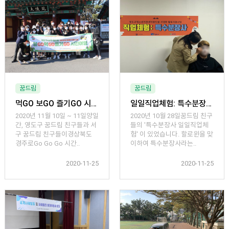
꿈드림
꿈드림
먹GO 보GO 즐기GO 시간여행
일일직업체험: 특수분장사
2020년 11월 10일 ~ 11일양일
2020년 10월 28일꿈드림 친구
간, 영도구 꿈드림 친구들과 서
들의 '특수분장사 일일직업체
구 꿈드림 친구들이경상북도
험' 이 있었습니다. 할로윈을 맞
경주로Go Go Go 시간..
이하여 특수분장사라는..
2020-11-25
2020-11-25