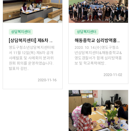
상담복지센터
상담복지센터
[상담복지센터] 제6차 공개사례발표 및 사례회의 분과위원회 회의
해동중학교 심리방역홍보 및 학교폭력예방캠페인 아웃리치
영도구청소년상담복지센터에
2020. 10. 14.(수)영도구청소
서 11월 12일(목) 제6차 공개
년상담복지센터&해동중학교&
사례발표 및 사례회의 분과위
영도경찰서가 함께 심리방역홍
원회 회의를 운영하였습니다.
보 및 학교폭력예방..
발표자 김민..
2020-11-02
2020-11-16