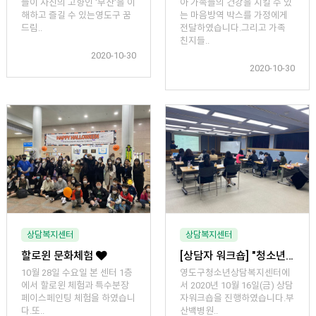
들이 자신의 고향인 '부산'을 이
아 가족들의 건강을 지킬 수 있
해하고 즐길 수 있는영도구 꿈
는 마음방역 박스를 가정에게
드림..
전달하였습니다.그리고 가족
친지들..
2020-10-30
2020-10-30
상담복지센터
상담복지센터
할로윈 문화체험
[상담자 워크숍] "청소년기 자폐스펙트럼장애에 대한 상담적 접근"
10월 28일 수요일 본 센터 1층
영도구청소년상담복지센터에
에서 할로윈 체험과 특수분장
서 2020년 10월 16일(금) 상담
페이스페인팅 체험을 하였습니
자워크숍을 진행하였습니다.부
다.또..
산백병원..