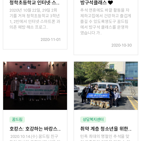
청학초등학교 인터넷·스마트폰 과의존 예방·해소 프로그램 진행
방구석클래스
2020년 10월 22일, 29일 2회
추석 연휴에도 바깥 활동을 자
기를 거쳐 청학초등학교 3학년
제하고집에서 건강하고 즐겁게
1, 2반에서 인터넷·스마트폰 과
즐길 수 있도록영도구 꿈드림
의존 예방·해소 프로그..
에서 방구석 클래스를 운영하
였습니다.가..
2020-11-01
2020-10-30
꿈드림
상담복지센터
호캉스: 호강하는 바캉스
취약 계층 청소년을 위한 "넉넉하고 건강한 한가위 생활"
2020.10.14.(수) 꿈드림 친구
​민족 최대의 명절인 추석을 맞