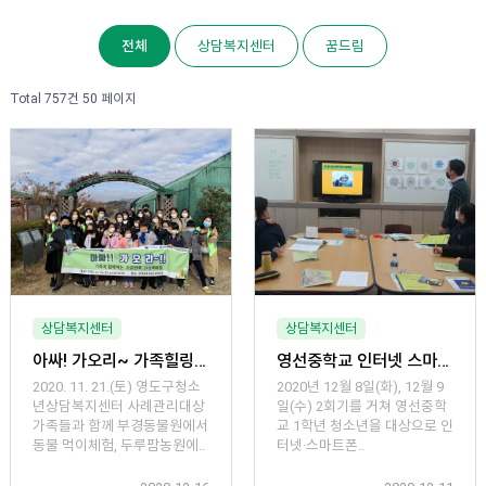
전체
상담복지센터
꿈드림
Total 757건
50 페이지
상담복지센터
상담복지센터
아싸! 가오리~ 가족힐링캠프
영선중학교 인터넷 스마트폰 과의존 예방 해소 프로그램 운영
2020. 11. 21.(토) 영도구청소
2020년 12월 8일(화), 12월 9
년상담복지센터 사례관리대상
일(수) 2회기를 거쳐 영선중학
가족들과 함께 부경동물원에서
교 1학년 청소년을 대상으로 인
동물 먹이체험, 두루팜농원에..
터넷·스마트폰..